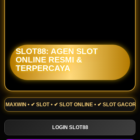
SLOT88: AGEN SLOT
ONLINE RESMI &
TERPERCAYA
 MAXWIN
• ✔
SLOT
• ✔
SLOT ONLINE
• ✔
SLOT GACOR HAR
LOGIN SLOT88